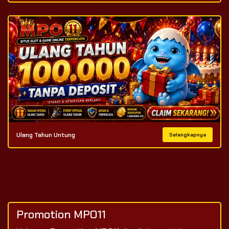
Ulang Tahun Untung
Selengkapnya
Promotion MPO11