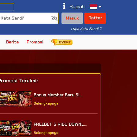
Rupiah
Daftar
Masuk
Lupa Kata Sandi ?
Berita
Promosi
Promosi Terakhir
Bonus Member Baru Sl...
Selengkapnya
FREEBET 5 RIBU DOWNL...
Selengkapnya