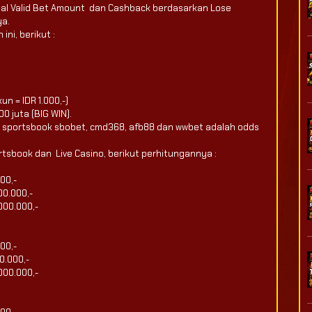
tal Valid Bet Amount dan Cashback berdasarkan Lose
ya.
ni, berikut :
n = IDR 1.000,-)
0 juta (BIG WIN).
y sportsbook sbobet, cmd368, afb88 dan wwbet adalah odds
tsbook dan Live Casino, berikut perhitungannya :
00,-
00.000,-
000.000,-
00,-
0.000,-
000.000,-