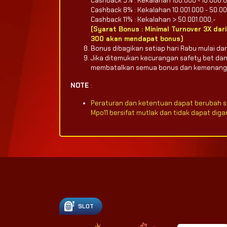
Cashback 5% : Kekalahan 100.000 - 10.000.0
Cashback 8% : Kekalahan 10.001.000 - 50.00
Cashback 11% : Kekalahan > 50.001.000,-
(Syarat Bonus : Minimal Turnover 3X dar
300 akan mendapat bonus)
Bonus dibagikan setiap hari Rabu mulai dari
Jika ditemukan kecurangan safety bet da
membatalkan semua bonus dan kemenanga
NOTE
:
Peraturan dan ketentuan dapat berubah 
Mpo11 bersifat mutlak dan tidak dapat dig
SLOT