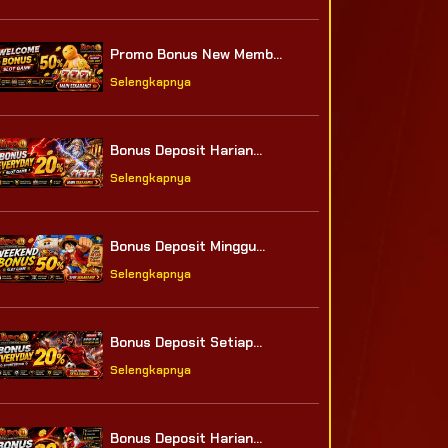
Promo Bonus New Memb...
Selengkapnya
Bonus Deposit Harian...
Selengkapnya
Bonus Deposit Minggu...
Selengkapnya
Bonus Deposit Setiap...
Selengkapnya
Bonus Deposit Harian...