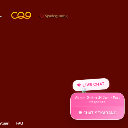
💖 LIVE CHAT
Admin Online 24 Jam • Fast
Response
💬 CHAT SEKARANG
ntuan
FAQ